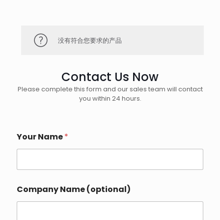
没有符合您要求的产品
Contact Us Now
Please complete this form and our sales team will contact
you within 24 hours.
N
Your Name
*
a
m
e
Y
o
u
Company Name (optional)
r
Y
o