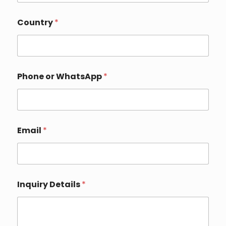
u
r
Country
*
Phone or WhatsApp
*
Email
*
Inquiry Details
*