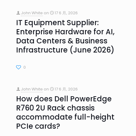
John White
on
17 6 月, 2026
IT Equipment Supplier:
Enterprise Hardware for AI,
Data Centers & Business
Infrastructure (June 2026)
0
John White
on
17 6 月, 2026
How does Dell PowerEdge
R760 2U Rack chassis
accommodate full-height
PCIe cards?