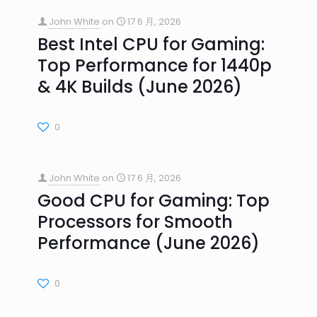
John White
on
17 6 月, 2026
Best Intel CPU for Gaming:
Top Performance for 1440p
& 4K Builds (June 2026)
0
John White
on
17 6 月, 2026
Good CPU for Gaming: Top
Processors for Smooth
Performance (June 2026)
0