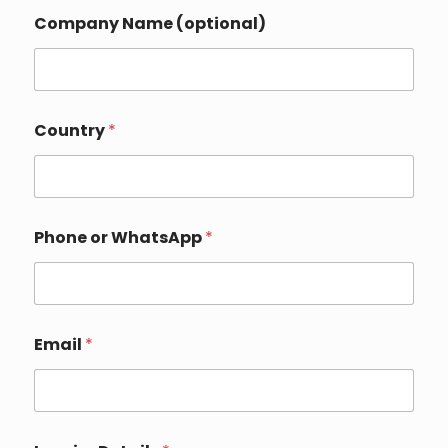
Company Name (optional)
Country
*
Phone or WhatsApp
*
Email
*
N