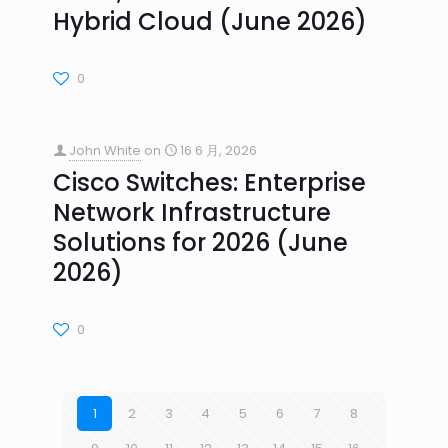
Hybrid Cloud (June 2026)
0
John White
on
16 6 月, 2026
Cisco Switches: Enterprise
Network Infrastructure
Solutions for 2026 (June
2026)
0
1
2
3
4
5
6
7
8