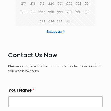
217
218
219
220
221
222
223
224
225
226
227
228
229
230
231
232
233
234
235
236
Next page
Contact Us Now
Please complete this form and our sales team will contact
you within 24 hours.
Your Name
*