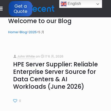
English
Get a
Quote
Welcome to our Blog
Home
>
Blog
>
2025
>
5 月
John White
on
17 6 月, 2026
HPE Server Supplier: Reliable
Enterprise Server Source for
Data Centers & AI
Workloads (June 2026)
0