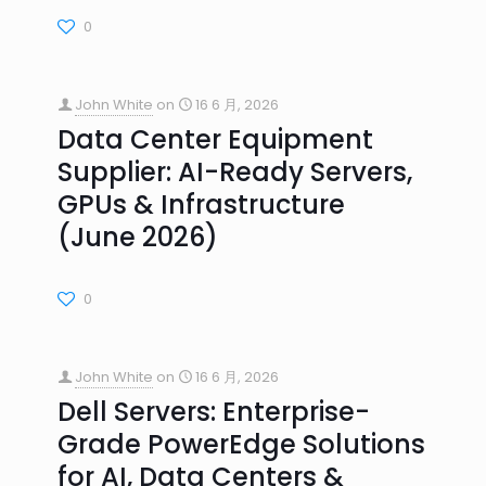
0
John White
on
16 6 月, 2026
Data Center Equipment
Supplier: AI-Ready Servers,
GPUs & Infrastructure
(June 2026)
0
John White
on
16 6 月, 2026
Dell Servers: Enterprise-
Grade PowerEdge Solutions
for AI, Data Centers &