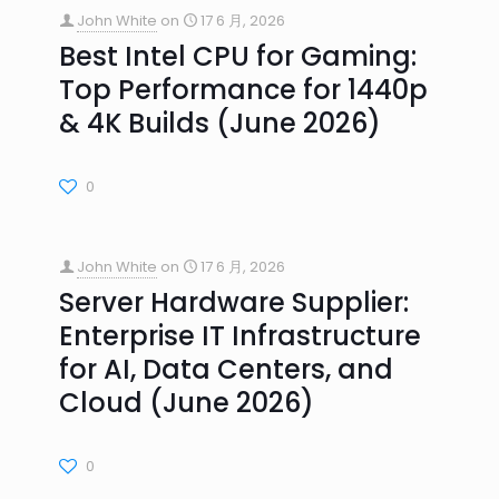
John White
on
17 6 月, 2026
Best Intel CPU for Gaming:
Top Performance for 1440p
& 4K Builds (June 2026)
0
John White
on
17 6 月, 2026
Server Hardware Supplier:
Enterprise IT Infrastructure
for AI, Data Centers, and
Cloud (June 2026)
0