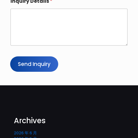
Inquiry Details
*
a
m
e
D
e
t
a
i
l
s
N
Send Inquiry
a
m
e
Archives
2026 年 6 月