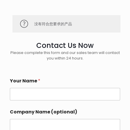
没有符合您要求的产品
Contact Us Now
Please complete this form and our sales team will contact
you within 24 hours.
Your Name
*
C
Company Name (optional)
o
m
p
a