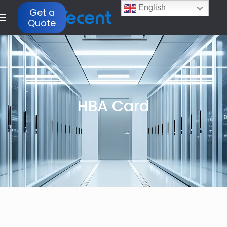
English
Get a
Quote
HBA Card