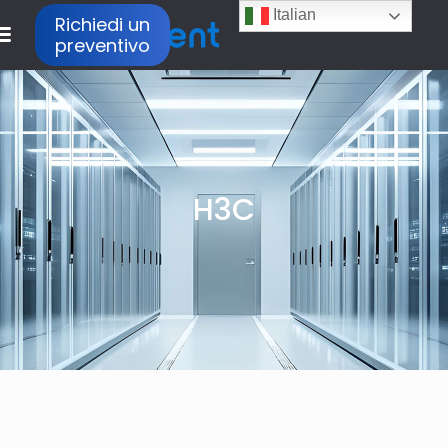
Italian
Richiedi un
preventivo
H3C