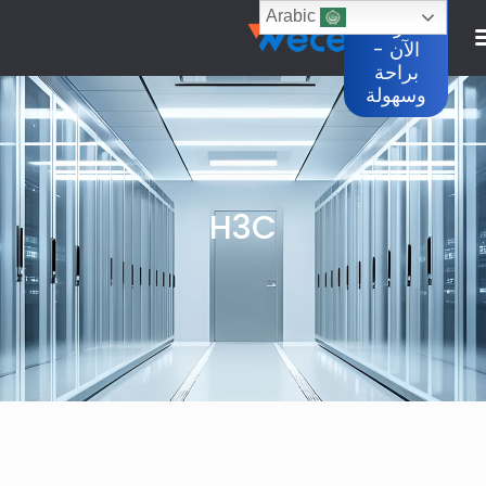
تسعيرة
Arabic
منزلك
الآن -
براحة
وسهولة
H3C