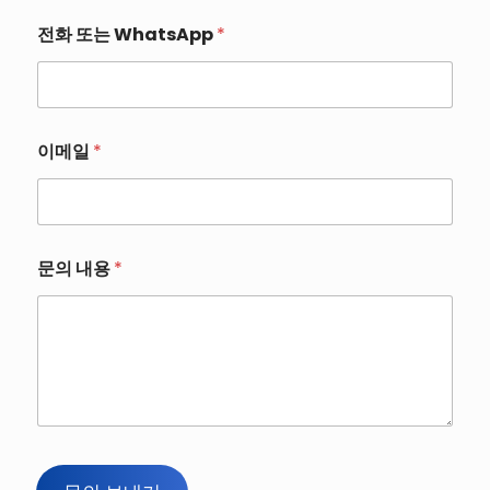
전화 또는 WhatsApp
*
이메일
*
*
문의 내용
*
또
는
전
화