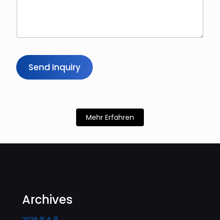
M
a
i
l
U
n
t
e
Send Inquiry
r
n
e
h
m
Mehr Erfahren
e
n
s
n
a
h
m
e
Archives
2026 年 6 月